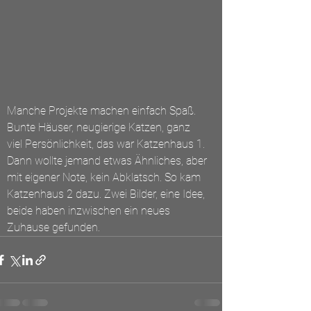
Manche Projekte machen einfach Spaß. 
Bunte Häuser, neugierige Katzen, ganz 
viel Persönlichkeit, das war Katzenhaus 1.
Dann wollte jemand etwas Ähnliches, aber 
mit eigener Note, kein Abklatsch. So kam 
Katzenhaus 2 dazu. Zwei Bilder, eine Idee, 
beide haben inzwischen ein neues 
Zuhause gefunden.