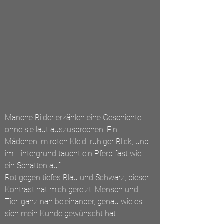
Manche Bilder erzählen eine Geschichte, 
ohne sie laut auszusprechen. Ein 
Mädchen im roten Kleid, ruhiger Blick, und 
im Hintergrund taucht ein Pferd fast wie 
ein Schatten auf.
Rot gegen tiefes Blau und Schwarz, dieser 
Kontrast hat mich gereizt. Mensch und 
Tier, ganz nah beieinander, genau wie es 
sich mein Kunde gewünscht hat.