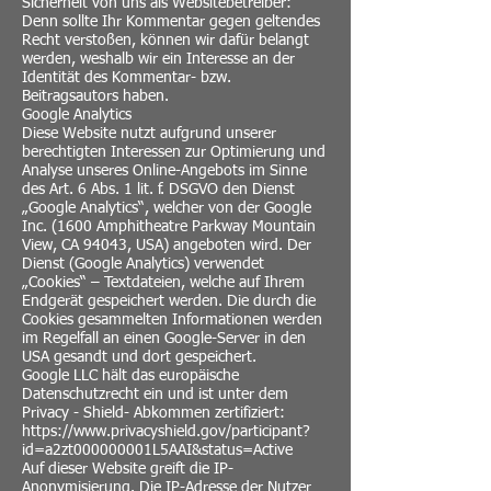
Sicherheit von uns als Websitebetreiber:
Denn sollte Ihr Kommentar gegen geltendes
Recht verstoßen, können wir dafür belangt
werden, weshalb wir ein Interesse an der
Identität des Kommentar- bzw.
Beitragsautors haben.
Google Analytics
Diese Website nutzt aufgrund unserer
berechtigten Interessen zur Optimierung und
Analyse unseres Online-Angebots im Sinne
des Art. 6 Abs. 1 lit. f. DSGVO den Dienst
„Google Analytics“, welcher von der Google
Inc. (1600 Amphitheatre Parkway Mountain
View, CA 94043, USA) angeboten wird. Der
Dienst (Google Analytics) verwendet
„Cookies“ – Textdateien, welche auf Ihrem
Endgerät gespeichert werden. Die durch die
Cookies gesammelten Informationen werden
im Regelfall an einen Google-Server in den
USA gesandt und dort gespeichert.
Google LLC hält das europäische
Datenschutzrecht ein und ist unter dem
Privacy - Shield- Abkommen zertifiziert:
https://www.privacyshield.gov/participant?
id=a2zt000000001L5AAI&status=Active
Auf dieser Website greift die IP-
Anonymisierung. Die IP-Adresse der Nutzer